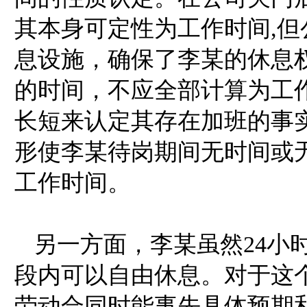
其本身可定性为工作时间,
息设施，确保了李某的休息
的时间，不应全部计算为工
长短来认定其存在加班的事
形使李某待岗期间无时间或
工作时间。
另一方面，李某虽然24小
段内可以自由休息。对于这
劳动合同时能事先具体预期和