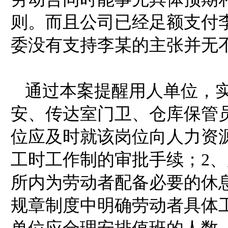
则。而且公司已经足额支付
委没有支持李某的主张并无
通过本案提醒用人单位，实
安、传达室门卫、仓库保管
位应及时就该岗位向人力资
工时工作制的审批手续；2
所内为劳动者配备必要的休
规章制度中明确劳动者具体