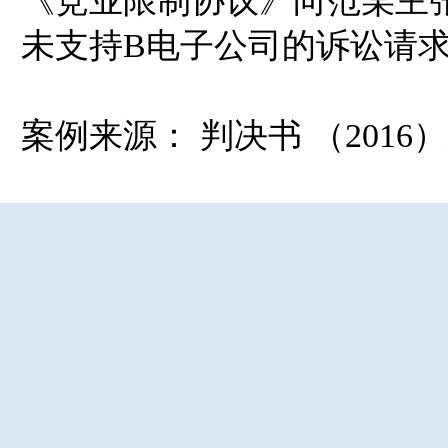
《竞业限制协议》向范某主
未支持B电子公司的诉讼请
案例来源： 判决书 （2016）京