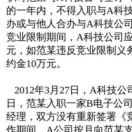
的一年内，不得入职与A科
办或与他人合办与A科技公
竞业限制期间，A科技公司应
元，如范某违反竞业限制义
约金10万元。
2012年3月27日，A科技
日，范某入职一家B电子公
经理，双方没有重新签署《
作期间，A公司按月向范某支付经