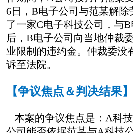
6日，B电子公司与范某解除劳
了一家C电子科技公司，与
后，B电子公司向当地仲裁
业限制的违约金。仲裁委没
诉至法院。
【争议焦点＆判决结果
本案的争议焦点是：A科技
公司能否依据范某与A科技