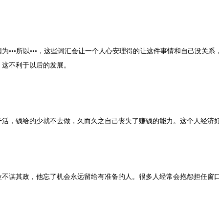
为•••所以•••，这些词汇会让一个人心安理得的让这件事情和自己没关
，这不利于以后的发展。
干活，钱给的少就不去做，久而久之自己丧失了赚钱的能力。这个人经济
位不谋其政，他忘了机会永远留给有准备的人。很多人经常会抱怨担任窗