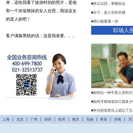
来，还给我看了旅游时拍的照片，是他
■持之以恒，掌握命运
和一个浓妆艳抹的女人合照，我说这女
■分寸，是人生的关键
的是人妖吧！
■用心能看透一切
职场人
客户满脸黑线的说：这是我老婆。。。
■如何以一种不惹人厌的方
■如何才能知道自己值多少
■学过的东西马上就忘了怎
上海
|
北京
|
广州
|
深圳
|
杭州
|
南京
|
无锡
|
青岛
|
济南
|
天