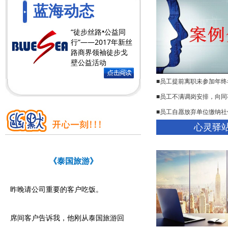
蓝海动态
“徒步丝路•公益同
行”——2017年新丝
路商界领袖徒步戈
壁公益活动
■员工提前离职未参加年
■员工不满调岗安排，向
■员工自愿放弃单位缴纳社
心灵驿
《泰国旅游》
昨晚请公司重要的客户吃饭。
席间客户告诉我，他刚从泰国旅游回