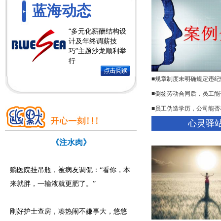
蓝海动态
“多元化薪酬结构设
计及年终调薪技
巧”主题沙龙顺利举
行
■规章制度未明确规定违
■倒签劳动合同后，员工能
■员工伪造学历，公司能否
心灵驿
《注水肉》
躺医院挂吊瓶，被病友调侃：“看你，本
来就胖，一输液就更肥了。”
刚好护士查房，凑热闹不嫌事大，悠悠