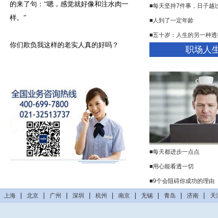
的来了句：“嗯，感觉就好像和注水肉一
■每天坚持7件事，日子越
样。”
■人到了一定年龄
■五十岁：人生的另一种透
你们欺负我这样的老实人真的好吗？
职场人
■每天都进步一点点
■用心能看透一切
■9个会阻碍你成功的理由
上海
|
北京
|
广州
|
深圳
|
杭州
|
南京
|
无锡
|
青岛
|
济南
|
天